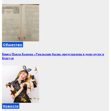
Общество
Книга Павла Бажова «Уральские были» представлена в доме-музее в
Бергуле
Новости