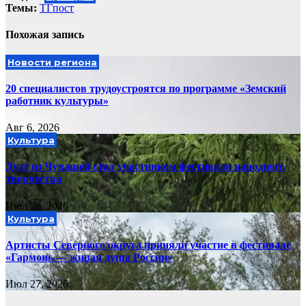
Темы:
ТГпост
Похожая запись
Новости региона
20 специалистов трудоустроятся по программе «Земский
работник культуры»
Авг 6, 2026
Культура
Дуэт из Чувашей стал участником фестиваля народного
творчества
Июл 28, 2026
Культура
Артисты Северного округа приняли участие в фестивале
«Гармонь — живая душа России»
Июл 27, 2026