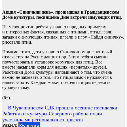
Акция «Синичкин день», прошедшая в Гражданцевском
Доме культуры, посвящена Дню встречи зимующих птиц.
На мероприятии ребята узнали о народных приметах
и интересных фактах, связанных с птицами, отгадывали
загадки о зимующих птицах, играли в игру «Найди синичку»,
рисовали птиц.
Помимо этого, дети узнали о Синичкином дне, который
отмечается на Руси с давних пор. Затем ребята смогли
поучаствовать в установке кормушек для птиц. Все
вместе насыпали корм для наших «пернатых» друзей.
Работники Дома культуры напоминают о том, что очень
важно не забывать о том, что птицы зимой нуждаются в
нашей заботе. Каждый может помочь птицам пережить
суровую зиму.
(6+)
Навигация
В Чувашинском СДК прошли осенние посиделки
Работники культуры Северного района стали
по
участниками регионального проекта
записям
Раздел:
Культура