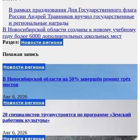
Навигация
В рамках празднования Дня Государственного флага
России Андрей Травников вручил государственные
по
и региональные награды
записям
В Новосибирской области созданы к новому учебному
году более 6000 дополнительных школьных мест
Раздел:
Новости региона
Похожая запись
Новости региона
В Новосибирской области на 50% завершён ремонт трёх
мостов
Авг 6, 2026
Новости региона
20 специалистов трудоустроятся по программе «Земский
работник культуры»
Авг 6, 2026
Новости региона