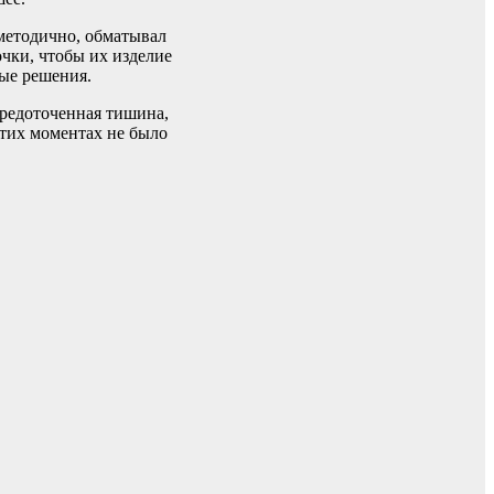
 методично, обматывал
очки, чтобы их изделие
ные решения.
средоточенная тишина,
этих моментах не было