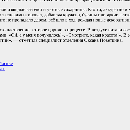
лов изящные вазочки и уютные сахарницы. Кто-то, аккуратно и
то экспериментировал, добавляя кружево, бусины или яркие лент
о не пропадало даром, всё шло в ход, рождая новые декоратив
это настроение, которое царило в процессе. В воздухе витали со
: «Ой, а у меня получилось!», «Смотрите, какая красота!». В 
рытий», — отметила специалист отделения Оксана Поветкина.
Москве
мах