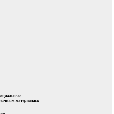
социального
обычным материалам:
шее.