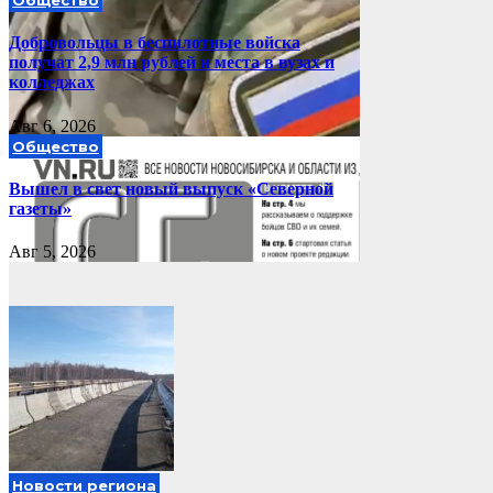
Общество
Добровольцы в беспилотные войска
получат 2,9 млн рублей и места в вузах и
колледжах
Авг 6, 2026
Общество
Вышел в свет новый выпуск «Северной
газеты»
Авг 5, 2026
Новости региона