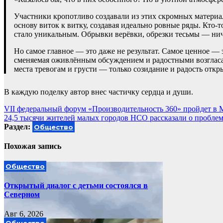
Участники кропотливо создавали из этих скромных материа
основу виток к витку, создавая идеально ровные ряды. Кто-
стало уникальным. Обрывки верёвки, обрезки тесьмы — ничт
Но самое главное — это даже не результат. Самое ценное — 
сменяемая оживлённым обсуждением и радостными возгласами
места тревогам и грусти — только созидание и радость отк
В каждую поделку автор внес частичку сердца и души.
Навигация
VII федеральный форум «Производительность 360» пройдет в 
24,5 тысячи жителей малых городов НСО рассказали о пробле
по
Раздел:
Общество
записям
Похожая запись
Общество
Открытый диалог с детьми состоялся в
Северном
Авг 6, 2026