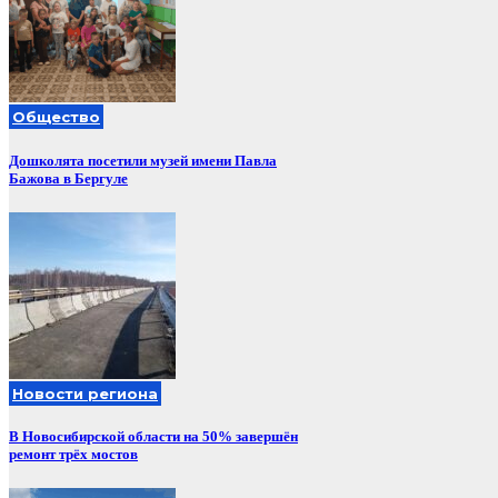
Общество
Дошколята посетили музей имени Павла
Бажова в Бергуле
Новости региона
В Новосибирской области на 50% завершён
ремонт трёх мостов