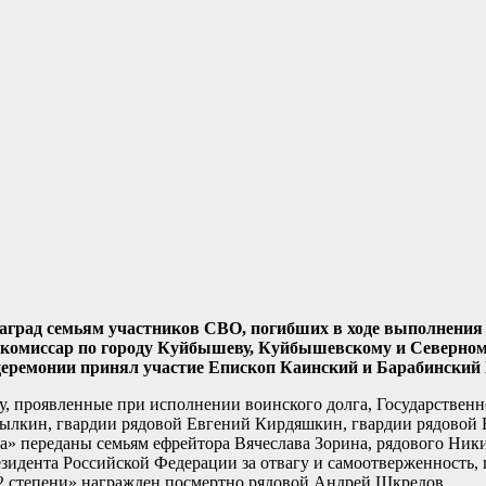
аград семьям участников СВО, погибших в ходе выполнения 
 комиссар по городу Куйбышеву, Куйбышевскому и Северно
церемонии принял участие Епископ Каинский и Барабинский
у, проявленные при исполнении воинского долга, Государствен
ылкин, гвардии рядовой Евгений Кирдяшкин, гвардии рядовой 
а» переданы семьям ефрейтора Вячеслава Зорина, рядового Ник
зидента Российской Федерации за отвагу и самоотверженность,
 2 степени» награжден посмертно рядовой Андрей Шкредов.