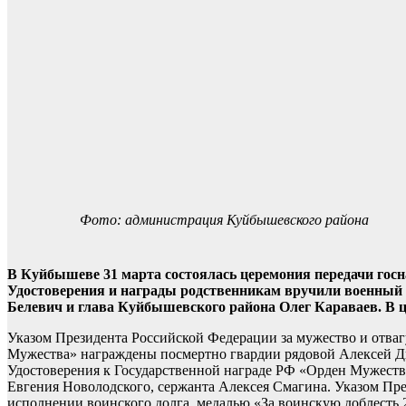
Фото: администрация Куйбышевского района
В Куйбышеве 31 марта состоялась церемония передачи госн
Удостоверения и награды родственникам вручили военный
Белевич и глава Куйбышевского района Олег Караваев. В 
Указом Президента Российской Федерации за мужество и отваг
Мужества» награждены посмертно гвардии рядовой Алексей Д
Удостоверения к Государственной награде РФ «Орден Мужеств
Евгения Новолодского, сержанта Алексея Смагина. Указом Пре
исполнении воинского долга, медалью «За воинскую доблесть