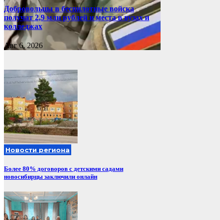
Добровольцы в беспилотные войска
получат 2,9 млн рублей и места в вузах и
колледжах
Авг 6, 2026
Новости региона
Более 80% договоров с детскими садами
новосибирцы заключили онлайн