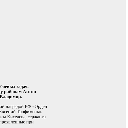
боевых задач.
му районам Антон
 Владимир.
ной наградой РФ «Орден
Евгений Трофименко.
иты Киселева, сержанта
 проявленные при