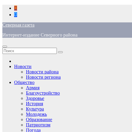
Перейти
к
содержимому
Северная газета
Интернет-издание Северного района
Новости
Новости района
Новости региона
Общество
Армия
Благоустройство
Здоровье
История
Культура
Молодежь
Образование
Патриотизм
Погода