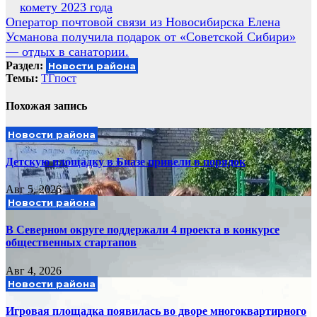
комету 2023 года
по
Оператор почтовой связи из Новосибирска Елена
записям
Усманова получила подарок от «Советской Сибири»
— отдых в санатории.
Раздел:
Новости района
Темы:
ТГпост
Похожая запись
Новости района
Детскую площадку в Биазе привели в порядок
Авг 5, 2026
Новости района
В Северном округе поддержали 4 проекта в конкурсе
общественных стартапов
Авг 4, 2026
Новости района
Игровая площадка появилась во дворе многоквартирного