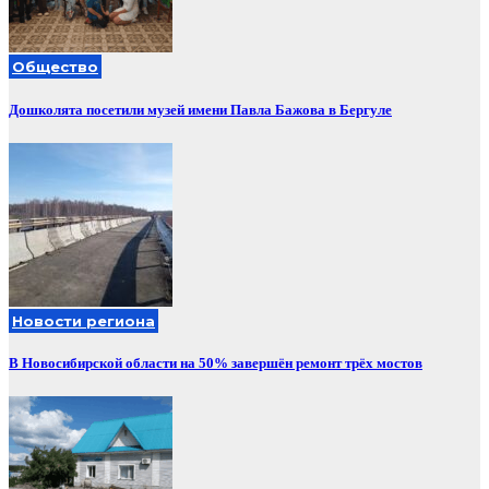
Общество
Дошколята посетили музей имени Павла Бажова в Бергуле
Новости региона
В Новосибирской области на 50% завершён ремонт трёх мостов