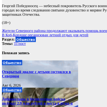
Георгий Победоносец — небесный покровитель Русского воинст
городах во время следования святыни духовенство и миряне Р
защитниках Отечества.
(18+)
Навигация
Жители Северного района продолжают оказывать помощь вое
В Коб-Кордоне организован летний отдых для детей
по
Раздел:
Общество
записям
Темы:
ТГпост
Похожая запись
Общество
Открытый диалог с детьми состоялся в
Северном
Авг 6, 2026
Общество
Добровольцы в беспилотные войска
получат 2,9 млн рублей и места в вузах и