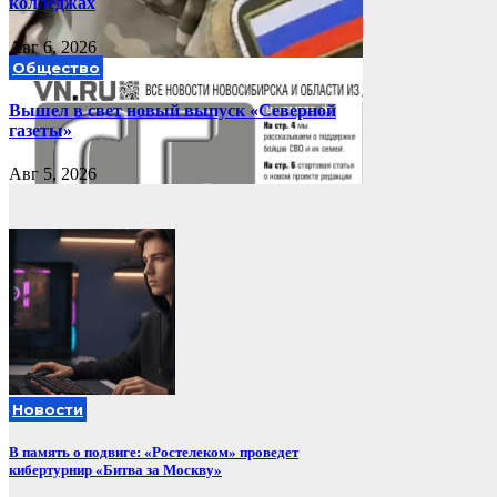
колледжах
Авг 6, 2026
Общество
Вышел в свет новый выпуск «Северной
газеты»
Авг 5, 2026
Новости
В память о подвиге: «Ростелеком» проведет
кибертурнир «Битва за Москву»