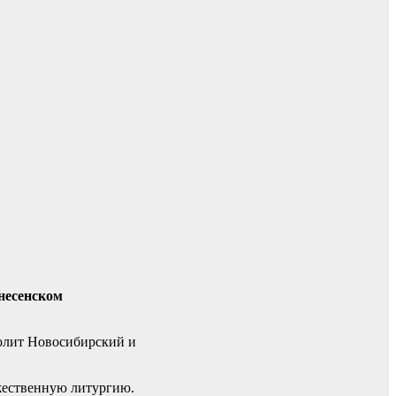
знесенском
олит Новосибирский и
жественную литургию.