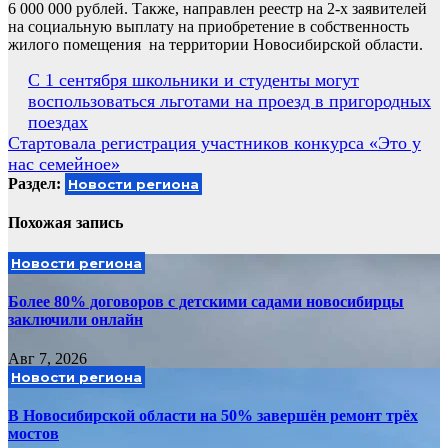
6 000 000 рублей. Также, направлен реестр на 2-х заявителей
на социальную выплату на приобретение в собственность
жилого помещения на территории Новосибирской области.
Навигация
С 1 сентября школьники и студенты могут
воспользоваться льготами на проезд в пригородных
по
поездах
записям
Стартовала регистрация участников конкурса «Это у
нас семейное»
Раздел:
Новости региона
Похожая запись
Новости региона
Более 80% договоров с детскими садами новосибирцы
заключили онлайн
Авг 7, 2026
Новости региона
В Новосибирской области на 50% завершён ремонт трёх
мостов