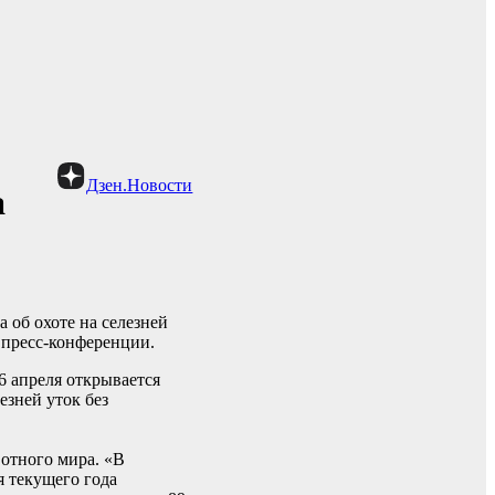
Дзен.Новости
а
а об охоте на селезней
 пресс-конференции.
6 апреля открывается
езней уток без
отного мира. «В
я текущего года