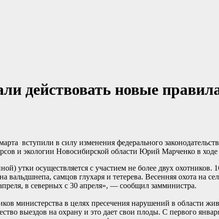
али действовать новые правил
1 марта вступили в силу изменения федерального законодательств
урсов и экологии Новосибирской области Юрий Марченко в ходе
ой) утки осуществляется с участием не более двух охотников. 1
на вальдшнепа, самцов глухаря и тетерева. Весенняя охота на сел
апреля, в северных с 30 апреля», — сообщил замминистра.
ков министерства в целях пресечения нарушений в области жив
тво выездов на охрану и это дает свои плоды. С первого январ