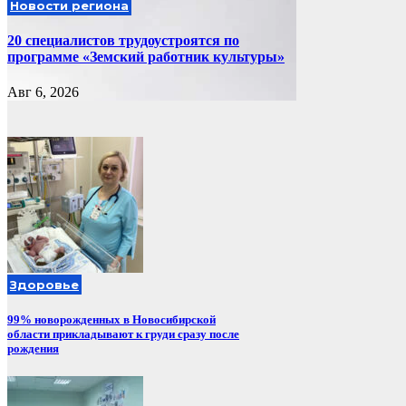
Новости региона
20 специалистов трудоустроятся по
программе «Земский работник культуры»
Авг 6, 2026
Здоровье
99% новорожденных в Новосибирской
области прикладывают к груди сразу после
рождения