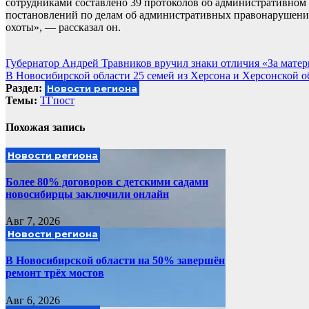
сотрудниками составлено 39 протоколов об административном
постановлений по делам об административных правонарушения
охоты», — рассказал он.
Навигация
Губернатор Андрей Травников вручил знаки отличия «За мате
В Новосибирской области 25 семей из Херсона и Херсонской 
по
Раздел:
Новости региона
записям
Темы:
ТГпост
Похожая запись
Новости региона
Более 80% договоров с детскими садами
новосибирцы заключили онлайн
Авг 7, 2026
Новости региона
В Новосибирской области на 50% завершён
ремонт трёх мостов
Авг 6, 2026