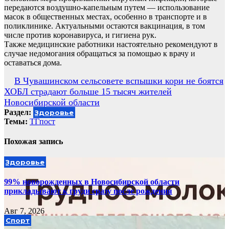
передаются воздушно-капельным путем — использование
масок в общественных местах, особенно в транспорте и в
поликлинике. Актуальными остаются вакцинация, в том
числе против коронавируса, и гигиена рук.
Также медицинские работники настоятельно рекомендуют в
случае недомогания обращаться за помощью к врачу и
оставаться дома.
Навигация
В Чувашинском сельсовете вспышки кори не боятся
ХОБЛ страдают больше 15 тысяч жителей
по
Новосибирской области
записям
Раздел:
Здоровье
Темы:
ТГпост
Похожая запись
Здоровье
99% новорожденных в Новосибирской области
прикладывают к груди сразу после рождения
Авг 7, 2026
Спорт