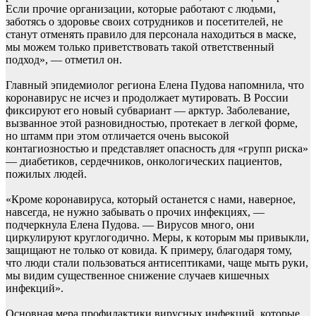
Если прочие организации, которые работают с людьми,
заботясь о здоровье своих сотрудников и посетителей, не
станут отменять правило для персонала находиться в маске,
мы можем только приветствовать такой ответственный
подход», — отметил он.
Главный эпидемиолог региона Елена Пудова напомнила, что
коронавирус не исчез и продолжает мутировать. В России
фиксируют его новый субвариант — арктур. Заболевание,
вызванное этой разновидностью, протекает в легкой форме,
но штамм при этом отличается очень высокой
контагиозностью и представляет опасность для «групп риска»
— диабетиков, сердечников, онкологических пациентов,
пожилых людей.
«Кроме коронавируса, который останется с нами, наверное,
навсегда, не нужно забывать о прочих инфекциях, —
подчеркнула Елена Пудова. — Вирусов много, они
циркулируют круглогодично. Меры, к которым мы привыкли,
защищают не только от ковида. К примеру, благодаря тому,
что люди стали пользоваться антисептиками, чаще мыть руки,
мы видим существенное снижение случаев кишечных
инфекций».
Основная мера профилактики вирусных инфекций, которые