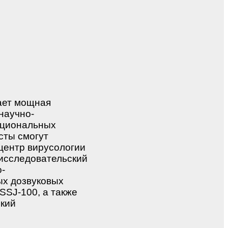
ает мощная
научно-
ациональных
сты смогут
центр вирусологии
-исследовательский
о-
ых дозвуковых
SSJ-100, а также
ский