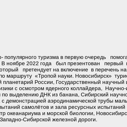
о- популярного туризма в первую очередь
помог
В ноябре 2022 года
был презентован
первый
который
претендует на включение
в перечень н
по маршруту
«Тропой науки. Новосибирск»
тури
ой планетарий России, Государственный научный 
изики с осмотром ядерного коллайдера, Научно
м по выделению ДНК из банана, Сибирский научн
на с демонстрацией аэродинамической трубы мал
спытаний самолётов и зала ресурсных испытаний 
тр океанариума и морской биологии, Новосибир
 Западно-Cибирской железной дороги.