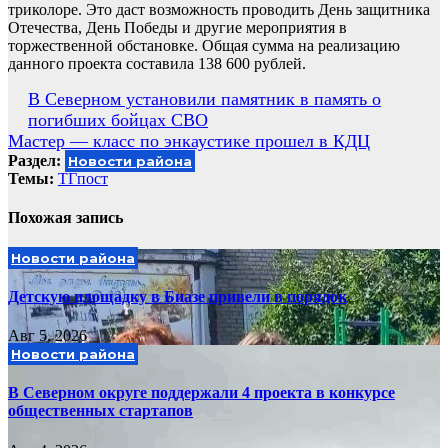
триколоре. Это даст возможность проводить День защитника
Отечества, День Победы и другие мероприятия в
торжественной обстановке. Общая сумма на реализацию
данного проекта составила 138 600 рублей.
Навигация
В Северном установили памятник в память о
погибших бойцах СВО
по
Мастер — класс по энкаустике прошел в КДЦ
записям
Раздел:
Новости района
Темы:
ТГпост
Похожая запись
Новости района
Детскую площадку в Биазе привели в порядок
Авг 5, 2026
Новости района
В Северном округе поддержали 4 проекта в конкурсе
общественных стартапов