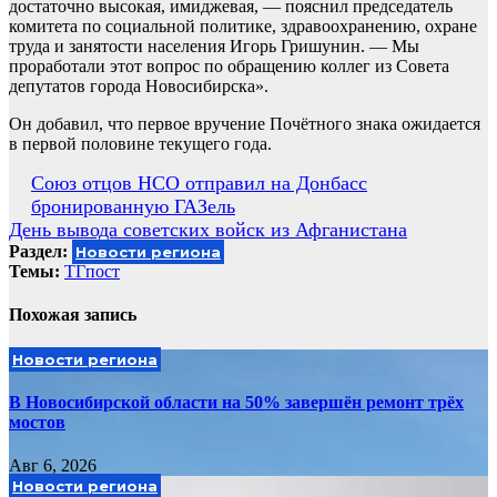
достаточно высокая, имиджевая, — пояснил председатель
комитета по социальной политике, здравоохранению, охране
труда и занятости населения Игорь Гришунин. — Мы
проработали этот вопрос по обращению коллег из Совета
депутатов города Новосибирска».
Он добавил, что первое вручение Почётного знака ожидается
в первой половине текущего года.
Навигация
Союз отцов НСО отправил на Донбасс
бронированную ГАЗель
по
День вывода советских войск из Афганистана
записям
Раздел:
Новости региона
Темы:
ТГпост
Похожая запись
Новости региона
В Новосибирской области на 50% завершён ремонт трёх
мостов
Авг 6, 2026
Новости региона