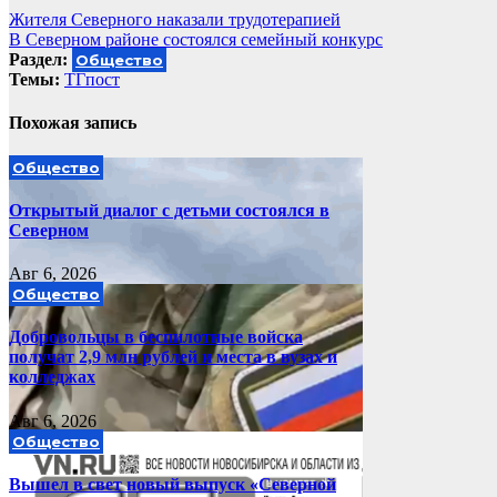
Навигация
Жителя Северного наказали трудотерапией
В Северном районе состоялся семейный конкурс
по
Раздел:
Общество
записям
Темы:
ТГпост
Похожая запись
Общество
Открытый диалог с детьми состоялся в
Северном
Авг 6, 2026
Общество
Добровольцы в беспилотные войска
получат 2,9 млн рублей и места в вузах и
колледжах
Авг 6, 2026
Общество
Вышел в свет новый выпуск «Северной