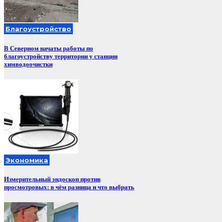
Благоустройство
В Северном начаты работы по
благоустройству территории у станции
химводоочистки
Экономика
Измерительный эндоскоп против
просмотровых: в чём разница и что выбрать