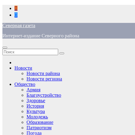
Перейти
к
содержимому
Северная газета
Интернет-издание Северного района
Новости
Новости района
Новости региона
Общество
Армия
Благоустройство
Здоровье
История
Культура
Молодежь
Образование
Патриотизм
Погода