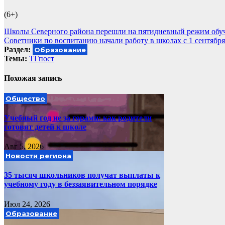
(6+)
Навигация
Школы Северного района перешли на пятидневный режим обу
Советники по воспитанию начали работу в школах с 1 сентября
по
Раздел:
Образование
записям
Темы:
ТГпост
Похожая запись
Общество
Учебный год не за горами: как родители
готовят детей к школе
Авг 5, 2026
Новости региона
35 тысяч школьников получат выплаты к
учебному году в беззаявительном порядке
Июл 24, 2026
Образование