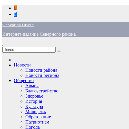
Перейти
к
содержимому
Северная газета
Интернет-издание Северного района
Новости
Новости района
Новости региона
Общество
Армия
Благоустройство
Здоровье
История
Культура
Молодежь
Образование
Патриотизм
Погода