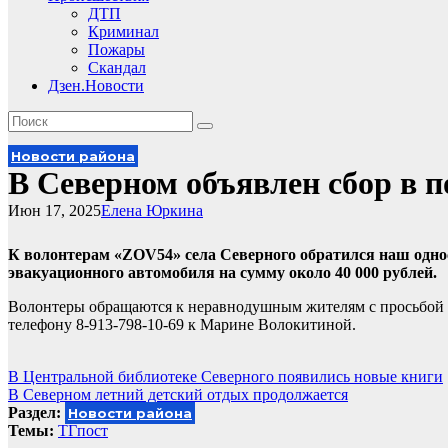
ДТП
Криминал
Пожары
Скандал
Дзен.Новости
Новости района
В Северном объявлен сбор в
Июн 17, 2025
Елена Юркина
К волонтерам «ZOV54» села Северного обратился наш од
эвакуационного автомобиля на сумму около 40 000 рублей.
Волонтеры обращаются к неравнодушным жителям с просьбой 
телефону 8-913-798-10-69 к Марине Волокитиной.
Навигация
В Центральной библиотеке Северного появились новые книги
В Северном летний детский отдых продолжается
по
Раздел:
Новости района
записям
Темы:
ТГпост