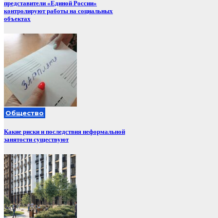
представители «Единой России»
контролируют работы на социальных
объектах
Общество
Какие риски и последствия неформальной
занятости существуют