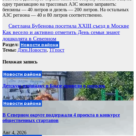
одну транзакцию на трассовых АЗС можно заправить:
бензины — 40 литров и дизель — 200 литров. На остальных
АЗС региона — 40 и 80 литров соответственно.
Навигация
Светлана Бубенова посетила XXIII съезд в Москве
Как весело и активно отметить День семьи знают
по
дошколята в Северном
записям
Раздел:
Новости района
Темы:
Дзен.Новости
,
ТГпост
Похожая запись
Новости района
Детскую площадку в Биазе привели в порядок
Авг 5, 2026
Новости района
В Северном округе поддержали 4 проекта в конкурсе
общественных стартапов
Авг 4, 2026