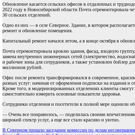
Обновление касается сельских офисов в отдаленных и труднод
2022 году в Новосибирской области Почта отремонтировала че
30 сельских отделений.
Одно из них — в селе Северное. Здание, в котором располагает
ремонт и обновление помещения.
Капитальный ремонт начался летом, а в конце октября в обно
Почта отремонтировала кровлю здания, фасад, входную группу
замена внутренних инженерных сетей (электричество, водоснаб
и рабочие зоны для сотрудников, а также установлен бойлер д
миллионов рублей.
Офис после ремонта трансформировался в современное, краси
разных услуг: начиная от оформления подписки на издания и 
Кроме того, в модернизированных отделениях клиенты смогут п
самостоятельно измерить основные показатели здоровья.
Сотрудники отделения и посетители в полной мере оценили о
— Очень все понравилось, — поделилась своими впечатлениям
широкий спектр услуг, а еще все стало красиво и уютно.
Навигация
В Северном прошло заседание комиссии по делам несовершен