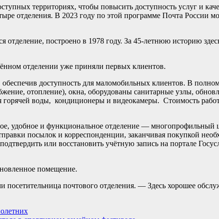
оступных территориях, чтобы повысить доступность услуг и кач
тыре отделения. В 2023 году по этой программе Почта России м
ся отделение, построено в 1978 году. За 45-летнюю историю здесь
влённом отделении уже приняли первых клиентов.
, обеспечив доступность для маломобильных клиентов. В полно
жение, отопление), окна, оборудованы санитарные узлы, обновл
ля горячей воды, кондиционеры и видеокамеры. Стоимость работ
вое, удобное и функциональное отделение — многопрофильный 
отправки посылок и корреспонденции, заканчивая покупкой нео
одтвердить или восстановить учётную запись на портале Госусл
бновленное помещение.
и посетительница почтового отделения. — Здесь хорошее обслу
нолетних