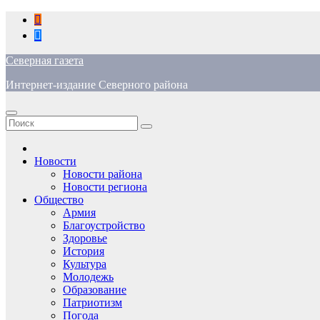
Перейти
к
содержимому
Северная газета
Интернет-издание Северного района
Новости
Новости района
Новости региона
Общество
Армия
Благоустройство
Здоровье
История
Культура
Молодежь
Образование
Патриотизм
Погода