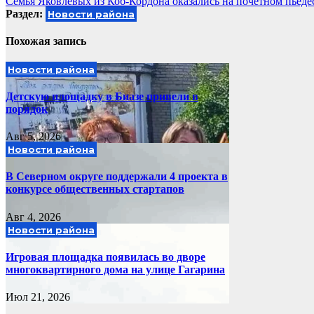
Семья Яковлевых из Коб-Кордона оказались на почетном пьеде
по
Раздел:
Новости района
записям
Похожая запись
Новости района
Детскую площадку в Биазе привели в
порядок
Авг 5, 2026
Новости района
В Северном округе поддержали 4 проекта в
конкурсе общественных стартапов
Авг 4, 2026
Новости района
Игровая площадка появилась во дворе
многоквартирного дома на улице Гагарина
Июл 21, 2026