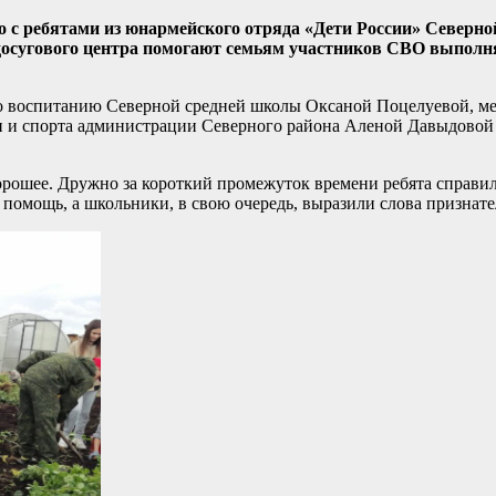
 с ребятами из юнармейского отряда «Дети России» Северно
досугового центра помогают семьям участников СВО выполн
 по воспитанию Северной средней школы Оксаной Поцелуевой, 
и и спорта администрации Северного района Аленой Давыдовой
 хорошее. Дружно за короткий промежуток времени ребята справи
 помощь, а школьники, в свою очередь, выразили слова признат