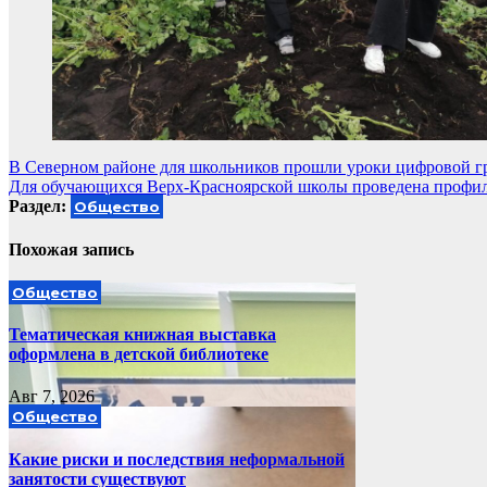
Навигация
В Северном районе для школьников прошли уроки цифровой г
Для обучающихся Верх-Красноярской школы проведена профил
по
Раздел:
Общество
записям
Похожая запись
Общество
Тематическая книжная выставка
оформлена в детской библиотеке
Авг 7, 2026
Общество
Какие риски и последствия неформальной
занятости существуют