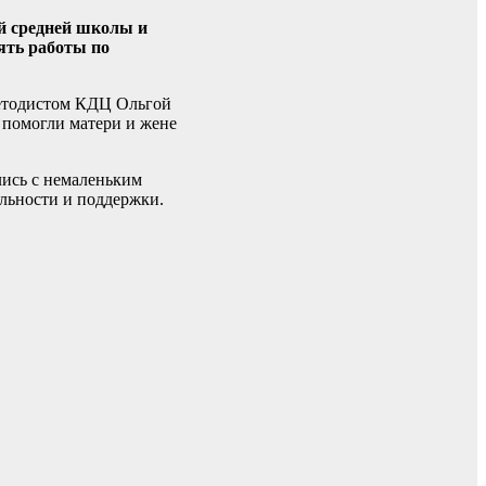
й средней школы и
ять работы по
методистом КДЦ Ольгой
 помогли матери и жене
лись с немаленьким
ельности и поддержки.