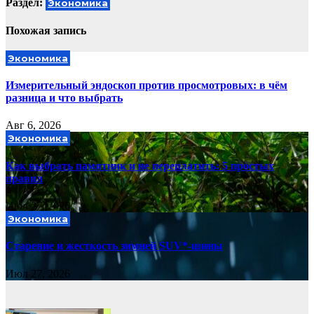
Раздел:
Экономика
Похожая запись
Экономика
Измерительный эндоскоп против просмотровых: в чём
разница и что выбрать
Авг 6, 2026
Экономика
Как выбрать памятник и не переплатить: 5 простых
правил
Июл 27, 2026
Экономика
Старение и жесткость зимней SUV*-шины
Июл 27, 2026