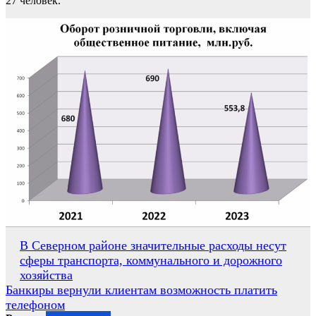
27 человек.
Навигация
В Северном районе значительные расходы несут
сферы транспорта, коммунального и дорожного
по
хозяйства
записям
Банкиры вернули клиентам возможность платить
телефоном