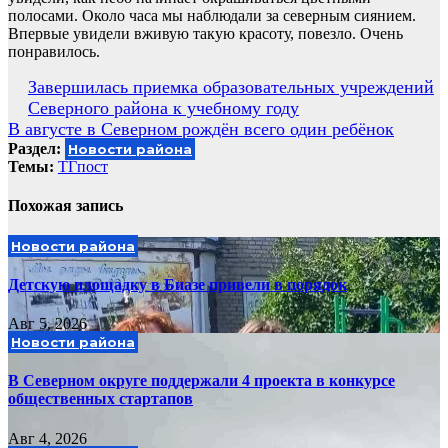
полосами. Около часа мы наблюдали за северным сиянием.
Впервые увидели вживую такую красоту, повезло. Очень
понравилось.
Навигация
Завершилась приемка образовательных учреждений
Северного района к учебному году
по
В августе в Северном рождён всего один ребёнок
записям
Раздел:
Новости района
Темы:
ТГпост
Похожая запись
Новости района
Детскую площадку в Биазе привели в порядок
Авг 5, 2026
Новости района
В Северном округе поддержали 4 проекта в конкурсе
общественных стартапов
Авг 4, 2026