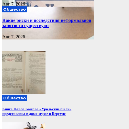
Авг 7, 2026
Общество
Какие риски и последствия неформальной
занятости существуют
Авг 7, 2026
Общество
Книга Павла Бажова «Уральские были»
представлена в доме-музее в Бергуле