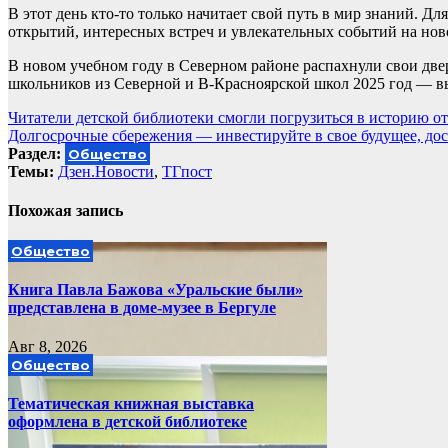
В этот день кто-то только начитает свой путь в мир знаний. 
открытий, интересных встреч и увлекательных событий на нов
В новом учебном году в Северном районе распахнули свои двер
школьников из Северной и В-Красноярской школ 2025 год — в
Навигация
Читатели детской библиотеки смогли погрузиться в историю о
Долгосрочные сбережения — инвестируйте в свое будущее, до
по
Раздел:
Общество
записям
Темы:
Дзен.Новости
,
ТГпост
Похожая запись
Общество
Книга Павла Бажова «Уральские были»
представлена в доме-музее в Бергуле
Авг 8, 2026
Общество
Тематическая книжная выставка
оформлена в детской библиотеке