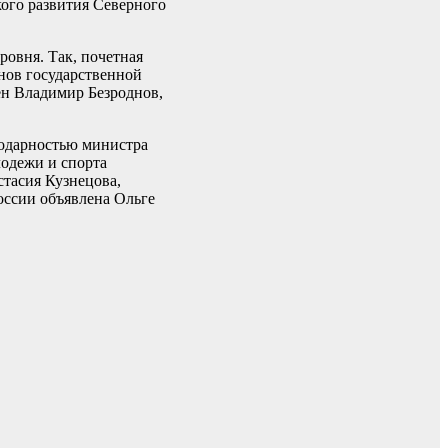
кого развития Северного
овня. Так, почетная
нов государственной
ен Владимир Безроднов,
годарностью министра
лодежи и спорта
тасия Кузнецова,
ссии объявлена Ольге