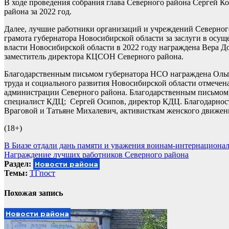
В ходе проведения собрания глава Северного района Сергей К
района за 2022 год.
Далее, лучшие работники организаций и учреждений Северног
грамота губернатора Новосибирской области за заслуги в осу
власти Новосибирской области в 2022 году награждена Вера Д
заместитель директора КЦСОН Северного района.
Благодарственным письмом губернатора НСО награждена Ольг
труда и социального развития Новосибирской области отмечен
администрации Северного района. Благодарственным письмом
специалист КДЦ; Сергей Осипов, директор КДЦ. Благодарнос
Враговой и Татьяне Михалевич, активисткам женского движен
(18+)
Навигация
В Биазе отдали дань памяти и уважения воинам-интернациона
Награждение лучших работников Северного района
по
Раздел:
Новости района
записям
Темы:
ТГпост
Похожая запись
Новости района