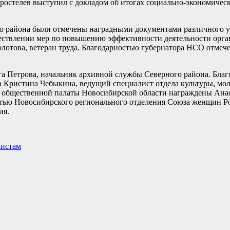
оростелев выступил с докладом об итогах социально-экономичес
о района были отмечены наградными документами различного ур
ществлении мер по повышению эффективности деятельности орга
олотова, ветеран труда. Благодарностью губернатора НСО отмеч
а Петрова, начальник архивной службы Северного района. Бла
а Кристина Чебыкина, ведущий специалист отдела культуры, мо
 общественной палаты Новосибирской области награждены Анас
тью Новосибирского регионального отделения Союза женщин Ро
ия.
листам