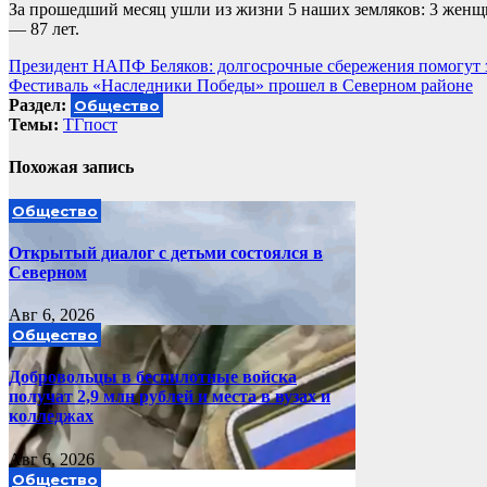
За прошедший месяц ушли из жизни 5 наших земляков: 3 женщ
— 87 лет.
Навигация
Президент НАПФ Беляков: долгосрочные сбережения помогут 
Фестиваль «Наследники Победы» прошел в Северном районе
по
Раздел:
Общество
записям
Темы:
ТГпост
Похожая запись
Общество
Открытый диалог с детьми состоялся в
Северном
Авг 6, 2026
Общество
Добровольцы в беспилотные войска
получат 2,9 млн рублей и места в вузах и
колледжах
Авг 6, 2026
Общество