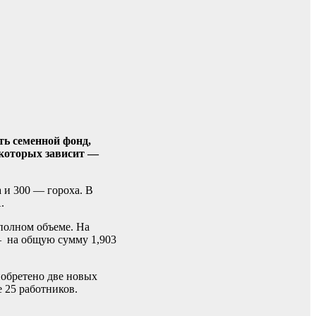
ть семенной фонд,
 которых зависит —
а и 300 — гороха. В
.
полном объеме. На
— на общую сумму 1,903
иобретено две новых
 25 работников.