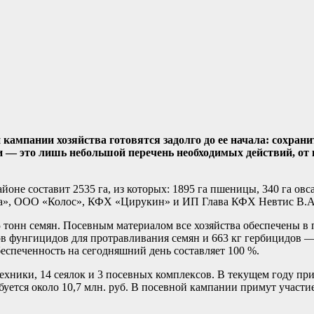
кампании хозяйства готовятся задолго до ее начала: сохрани
и — это лишь небольшой перечень необходимых действий, от
оне составит 2535 га, из которых: 1895 га пшеницы, 340 га овс
а», ООО «Колос», КФХ «Цирукин» и ИП Глава КФХ Невтис В.А
 тонн семян. Посевным материалом все хозяйства обеспечены в 
ов фунгицидов для протравливания семян и 663 кг гербицидов 
беспеченность на сегодняшний день составляет 100 %.
ехники, 14 сеялок и 3 посевных комплексов. В текущем году пр
буется около 10,7 млн. руб. В посевной кампании примут участие