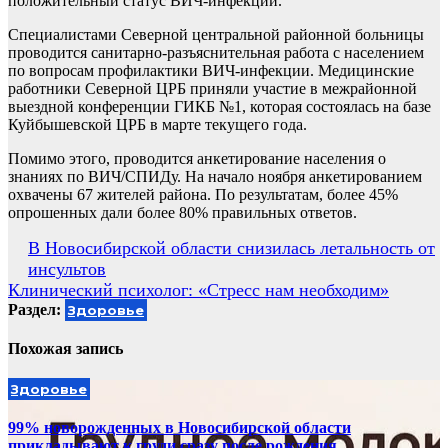
положительный статус ВИЧ-инфекции.
Специалистами Северной центральной районной больницы
проводится санитарно-разъяснительная работа с населением
по вопросам профилактики ВИЧ-инфекции. Медицинские
работники Северной ЦРБ приняли участие в межрайонной
выездной конференции ГИКБ №1, которая состоялась на базе
Куйбышевской ЦРБ в марте текущего года.
Помимо этого, проводится анкетирование населения о
знаниях по ВИЧ/СПИДу. На начало ноября анкетированием
охвачены 67 жителей района. По результатам, более 45%
опрошенных дали более 80% правильных ответов.
Навигация
В Новосибирской области снизилась летальность от
инсультов
по
Клинический психолог: «Стресс нам необходим»
записям
Раздел:
Здоровье
Похожая запись
Здоровье
99% новорожденных в Новосибирской области
прикладывают к груди сразу после рождения