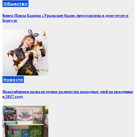
Общество
Книга Павла Бажова «Уральские были» представлена в доме-музее в
Бергуле
Новости
Новосибирцам назвали точное количество выходных дней на праздники
в 2027 году