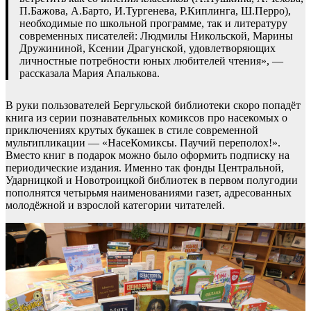
П.Бажова, А.Барто, И.Тургенева, Р.Киплинга, Ш.Перро),
необходимые по школьной программе, так и литературу
современных писателей: Людмилы Никольской, Марины
Дружининой, Ксении Драгунской, удовлетворяющих
личностные потребности юных любителей чтения», —
рассказала Мария Апалькова.
В руки пользователей Бергульской библиотеки скоро попадёт
книга из серии познавательных комиксов про насекомых о
приключениях крутых букашек в стиле современной
мультипликации — «НасеКомиксы. Паучий переполох!».
Вместо книг в подарок можно было оформить подписку на
периодические издания. Именно так фонды Центральной,
Ударницкой и Новотроицкой библиотек в первом полугодии
пополнятся четырьмя наименованиями газет, адресованных
молодёжной и взрослой категории читателей.