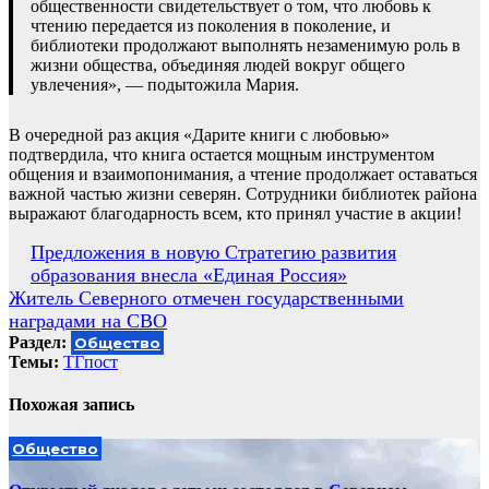
общественности свидетельствует о том, что любовь к
чтению передается из поколения в поколение, и
библиотеки продолжают выполнять незаменимую роль в
жизни общества, объединяя людей вокруг общего
увлечения», — подытожила Мария.
В очередной раз акция «Дарите книги с любовью»
подтвердила, что книга остается мощным инструментом
общения и взаимопонимания, а чтение продолжает оставаться
важной частью жизни северян. Сотрудники библиотек района
выражают благодарность всем, кто принял участие в акции!
Навигация
Предложения в новую Стратегию развития
образования внесла «Единая Россия»
по
Житель Северного отмечен государственными
записям
наградами на СВО
Раздел:
Общество
Темы:
ТГпост
Похожая запись
Общество