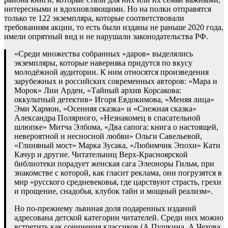
интересными и вдохновляющими. Но на полки отправятся
только те 122 экземпляра, которые соответствовали
требованиям акции, то есть были изданы не раньше 2020 года,
имели опрятный вид и не нарушали законодательства РФ.
«Среди множества собранных «даров» выделялись
экземпляры, которые наверняка придутся по вкусу
молодёжной аудитории. К ним относятся произведения
зарубежных и российских современных авторов: «Мара и
Морок» Лии Арден, «Тайный архив Корсакова:
оккультный детектив» Игоря Евдокимова, «Меняя лица»
Эми Хармон, «Осенняя сказка» и «Снежная сказка»
Александра Полярного, «Незнакомец в спасательной
шлюпке» Митча Элбома, «Два сапога: книга о настоящей,
невероятной и несносной любви» Ольги Савельевой,
«Глиняный мост» Марка Зусака, «Любимчик Эпохи» Кати
Качур и другие. Читательниц Верх-Красноярской
библиотеки порадует женская сага Элеоноры Гильм, при
знакомстве с которой, как гласит реклама, они погрузятся в
мир «русского средневековья, где царствуют страсть, грехи
и прощение, снадобья, клубок тайн и мощный реализм».
Но по-прежнему львиная доля подаренных изданий
адресована детской категории читателей. Среди них можно
встретить как сочинения классиков (А.Пушкина, А.Чехова,