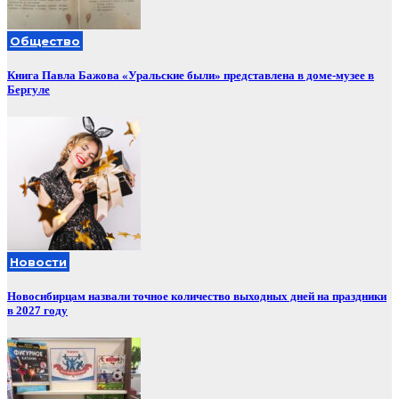
Общество
Книга Павла Бажова «Уральские были» представлена в доме-музее в
Бергуле
Новости
Новосибирцам назвали точное количество выходных дней на праздники
в 2027 году