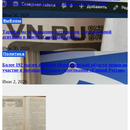
публикацию материалов предвыборной агитации
Июн 30, 2026
Выборы
Тарифы на публикацию материалов предвыборной
агитации в газете «Северная газета»
Июн 30, 2026
Политика
Более 192 тысяч жителей Новосибирской области приняли
участие в предварительном голосовании «Единой России»
Июн 2, 2026