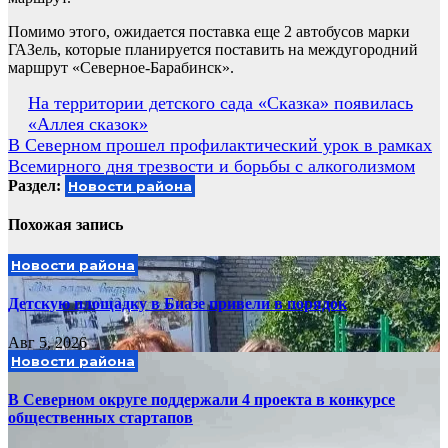
Помимо этого, ожидается поставка еще 2 автобусов марки
ГАЗель, которые планируется поставить на междугородний
маршрут «Северное-Барабинск».
Навигация
На территории детского сада «Сказка» появилась
«Аллея сказок»
по
В Северном прошел профилактический урок в рамках
записям
Всемирного дня трезвости и борьбы с алкоголизмом
Раздел:
Новости района
Похожая запись
Новости района
Детскую площадку в Биазе привели в порядок
Авг 5, 2026
Новости района
В Северном округе поддержали 4 проекта в конкурсе
общественных стартапов