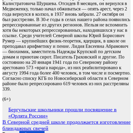
Калистратовича Шуршева. Отсидев 8 месяцев, он вернулся в
Медвеженку, только начал обживаться — опять арест, через 2
года вернулся в колхоз, в 1937 вновь забрали. 27 октября он
был расстрелян. В 30-е годы в селах нашего района появились
репрессированные из других регионов. Нельзя не вспомнить
хотя бы некоторых репрессированных, находившихся у нас в
ссылке. Среди учителей Северной школы Юрий Борисович
Румер — крупнейших физик-теоретик, ядерщик, в школе он
преподавал арифметику и пение. Лидия Евсеевна Абрамович
— биохимик, заместитель Надежды Крупской по детским
домам и приютам сирот. Писатель Граховский и другие. По
состоянию на 20 января 1941 года по Северному району
арестовано 573 «врага народа», из них реабилитировано к
августу 1994 года более 400 человек, в том числе и посмертно.
Согласно списку КГБ по Новосибирской области в Северном
районе было репрессировано 619 человек из них расстреляны
339.
(6+)
Навигация
Бергульские школьники прошли посвящение в
«Орлята России»
по
В Северной средней школе продолжается изготовление
записям
блиндажных свечей