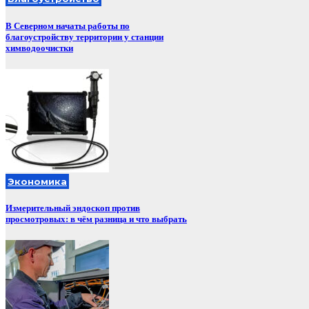
В Северном начаты работы по
благоустройству территории у станции
химводоочистки
Экономика
Измерительный эндоскоп против
просмотровых: в чём разница и что выбрать