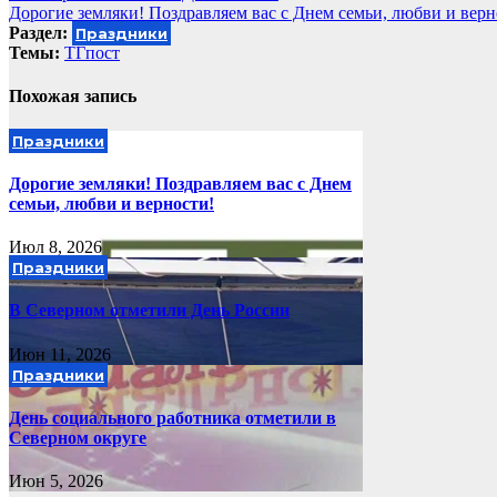
Дорогие земляки! Поздравляем вас с Днем семьи, любви и верн
по
Раздел:
Праздники
записям
Темы:
ТГпост
Похожая запись
Праздники
Дорогие земляки! Поздравляем вас с Днем
семьи, любви и верности!
Июл 8, 2026
Праздники
В Северном отметили День России
Июн 11, 2026
Праздники
День социального работника отметили в
Северном округе
Июн 5, 2026