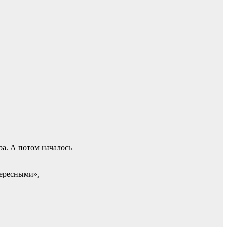
ра. А потом началось
тересными», —