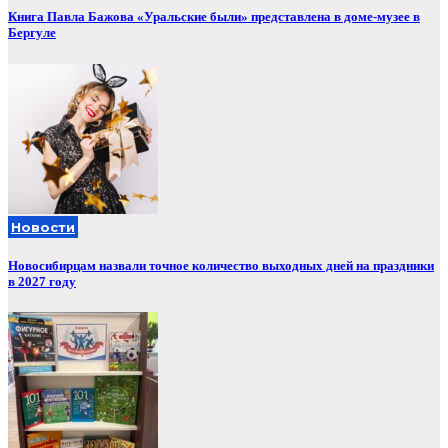
Книга Павла Бажова «Уральские были» представлена в доме-музее в
Бергуле
Новости
Новосибирцам назвали точное количество выходных дней на праздники
в 2027 году