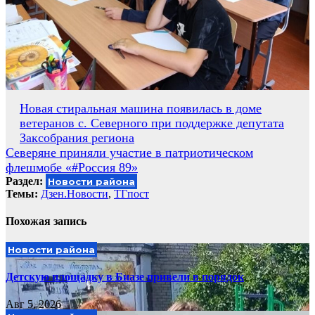
Навигация
Новая стиральная машина появилась в доме
ветеранов с. Северного при поддержке депутата
по
Заксобрания региона
записям
Северяне приняли участие в патриотическом
флешмобе «#Россия 89»
Раздел:
Новости района
Темы:
Дзен.Новости
,
ТГпост
Похожая запись
Новости района
Детскую площадку в Биазе привели в порядок
Авг 5, 2026