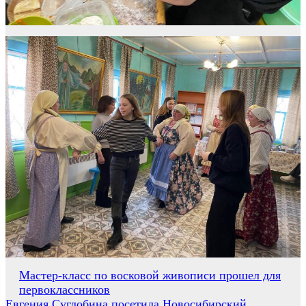
Навигация
Мастер-класс по восковой живописи прошел для
первоклассников
по
Евгения Суглобина посетила Новосибирский