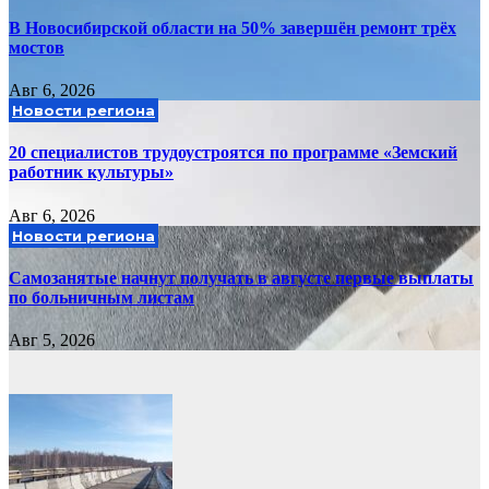
В Новосибирской области на 50% завершён ремонт трёх
мостов
Авг 6, 2026
Новости региона
20 специалистов трудоустроятся по программе «Земский
работник культуры»
Авг 6, 2026
Новости региона
Самозанятые начнут получать в августе первые выплаты
по больничным листам
Авг 5, 2026