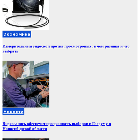
Экономика
Измерительный эндоскоп против просмотровых: в чём разница и что
выбрать
Новости
Видеозапись обеспечит прозрачность выборов в Госдуму в
Новосибирской области