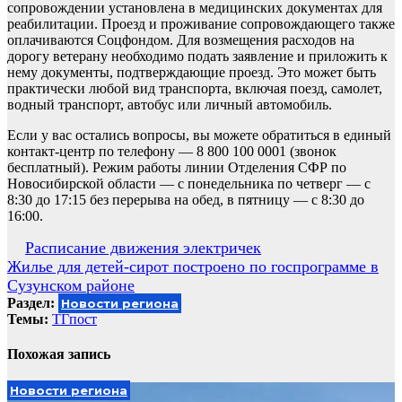
сопровождении установлена в медицинских документах для
реабилитации. Проезд и проживание сопровождающего также
оплачиваются Соцфондом. Для возмещения расходов на
дорогу ветерану необходимо подать заявление и приложить к
нему документы, подтверждающие проезд. Это может быть
практически любой вид транспорта, включая поезд, самолет,
водный транспорт, автобус или личный автомобиль.
Если у вас остались вопросы, вы можете обратиться в единый
контакт-центр по телефону — 8 800 100 0001 (звонок
бесплатный). Режим работы линии Отделения СФР по
Новосибирской области — с понедельника по четверг — с
8:30 до 17:15 без перерыва на обед, в пятницу — с 8:30 до
16:00.
Навигация
Расписание движения электричек
Жилье для детей-сирот построено по госпрограмме в
по
Сузунском районе
записям
Раздел:
Новости региона
Темы:
ТГпост
Похожая запись
Новости региона