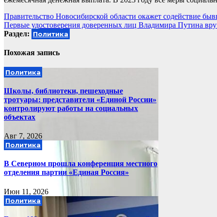
Навигация
Правительство Новосибирской области окажет содействие бы
Первые удостоверения доверенных лиц Владимира Путина вру
по
Раздел:
Политика
записям
Похожая запись
Политика
Школы, библиотеки, пешеходные
тротуары: представители «Единой России»
контролируют работы на социальных
объектах
Авг 7, 2026
Политика
В Северном прошла конференция местного
отделения партии «Единая Россия»
Июн 11, 2026
Политика