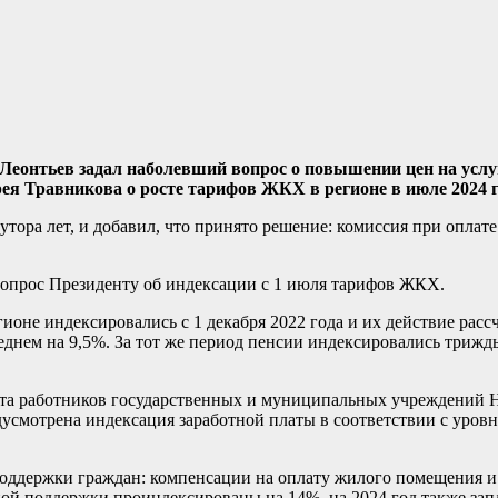
 Леонтьев задал наболевший вопрос о повышении цен на усл
я Травникова о росте тарифов ЖКХ в регионе в июле 2024 г
утора лет, и добавил, что принято решение: комиссия при опла
опрос Президенту об индексации с 1 июля тарифов ЖКХ.
не индексировались с 1 декабря 2022 года и их действие рассч
реднем на 9,5%. За тот же период пенсии индексировались трижд
лата работников государственных и муниципальных учреждений
дусмотрена индексация заработной платы в соответствии с уров
оддержки граждан: компенсации на оплату жилого помещения и
ной поддержки проиндексированы на 14%, на 2024 год также зап