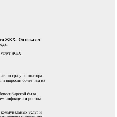
уги ЖКХ. Он показал
ода.
те услуг ЖКХ
итано сразу на полтора
ы и выросли более чем на
 Новосибирской была
нем инфляции и ростом
 коммунальных услуг и
ланирована индексация.