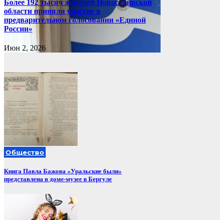
Более 192 тысяч жителей Новосибирской
области приняли участие в
предварительном голосовании «Единой
России»
Июн 2, 2026
Общество
Книга Павла Бажова «Уральские были»
представлена в доме-музее в Бергуле