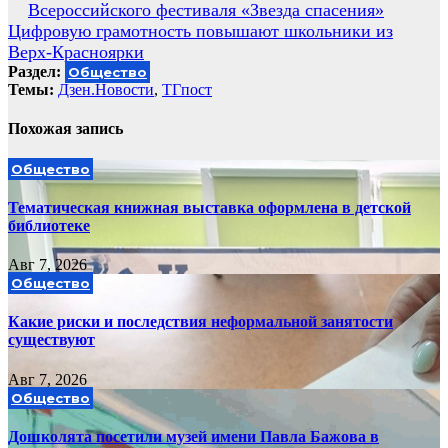
Всероссийского фестиваля «Звезда спасения»
по
Цифровую грамотность повышают школьники из
записям
Верх-Красноярки
Раздел:
Общество
Темы:
Дзен.Новости
,
ТГпост
Похожая запись
Общество
Тематическая книжная выставка оформлена в детской
библиотеке
Авг 7, 2026
Общество
Какие риски и последствия неформальной занятости
существуют
Авг 7, 2026
Общество
Дошколята посетили музей имени Павла Бажова в