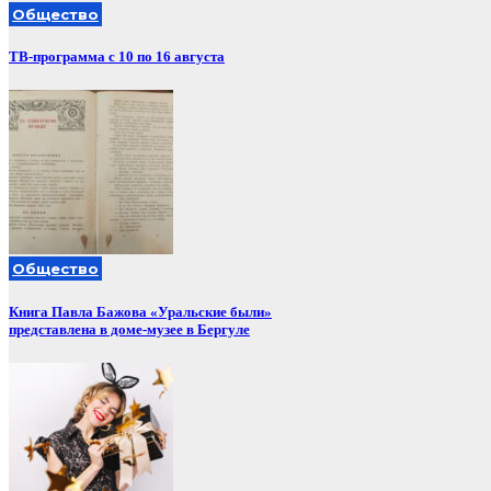
Общество
ТВ-программа с 10 по 16 августа
Общество
Книга Павла Бажова «Уральские были»
представлена в доме-музее в Бергуле