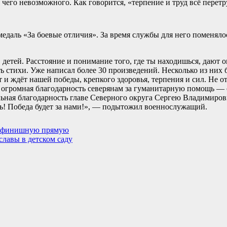
чего невозможного. Как говорится, «терпение и труд всё перет
 медаль «За боевые отличия». За время службы для него поменял
, детей. Расстояние и понимание того, где ты находишься, дают
ать стихи. Уже написал более 30 произведений. Несколько из ни
 и ждёт нашей победы, крепкого здоровья, терпения и сил. Не о
И огромная благодарность северянам за гуманитарную помощь — 
льная благодарность главе Северного округа Сергею Владимиров
ь! Победа будет за нами!», — подытожил военнослужащий.
а финишную прямую
лавы в детском саду