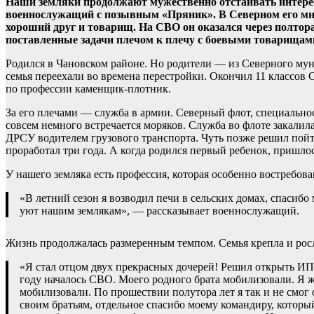
Наши земляки продолжают мужественно отстаивать интерес
военнослужащий с позывным «Пряник». В Северном его мно
хороший друг и товарищ. На СВО он оказался через полтора
поставленные задачи плечом к плечу с боевыми товарищам
Родился в Чановском районе. Но родители — из Северного муни
семья переехали во времена перестройки. Окончил 11 классов
по профессии каменщик-плотник.
За его плечами — служба в армии. Северный флот, специально
совсем немного встречается моряков. Служба во флоте закалила
ДРСУ водителем грузового транспорта. Чуть позже решил пойт
проработал три года. А когда родился первый ребенок, пришло
У нашего земляка есть профессия, которая особенно востребова
«В летний сезон я возводил печи в сельских домах, спасибо
уют нашим землякам», — рассказывает военнослужащий.
Жизнь продолжалась размеренным темпом. Семья крепла и росла
«Я стал отцом двух прекрасных дочерей! Решил открыть ИП,
году началось СВО. Моего родного брата мобилизовали. Я ж
мобилизовали. По прошествии полутора лет я так и не смог 
своим братьям, отдельное спасибо моему командиру, который