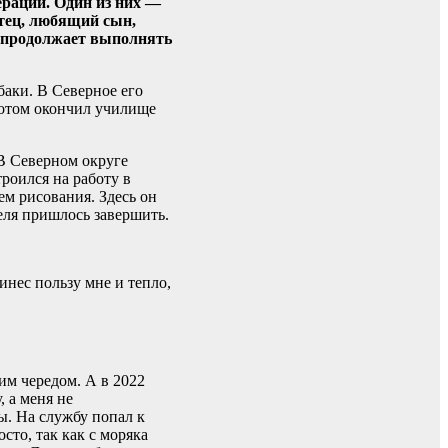
рации. Один из них —
тец, любящий сын,
р продолжает выполнять
баки. В Северное его
потом окончил училище
В Северном округе
роился на работу в
м рисования. Здесь он
еля пришлось завершить.
инес пользу мне и тепло,
им чередом. А в 2022
 а меня не
ы. На службу попал к
сто, так как с моряка