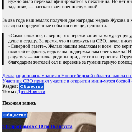
нужно было переквалифицироваться в пехотинца. Но нет ни 
задания», — рассказывает военнослужащий.
За два года наш земляк получил две награды: медаль Жукова и
взгляд на определённые события и вещи, ценности.
«Самое сложное, наверно, это переживания за маму, супругу
душе и сердцу. За время, что я нахожусь на СВО, начал пис
«Северной газете». Желаю нашим землякам и всем, кто верит
помогайте фронту, ведь ваша поддержка нам очень важна! 
радуемся — частичка родины придает сил и терпения. Отде
благодарим жителей сел и деревень за гуманитарную помощ
Навигация
Декларационная кампания в Новосибирской области вышла н
Участник СВО принял участие в открытии мини-музея боевой с
по
Раздел:
Общество
записям
Темы:
Дзен.Новости
Похожая запись
Общество
ТВ-программа с 10 по 16 августа