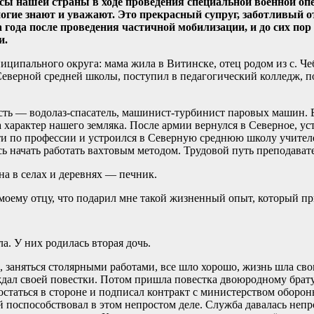
ы нашей страны в ходе проведения специальной военной опе
гие знают и уважают. Это прекрасный супруг, заботливый о
 года после проведения частичной мобилизации, и до сих по
и.
ципального округа: мама жила в Витинске, отец родом из с. Че
 Северной средней школы, поступил в педагогический колледж, 
сть — водолаз-спасатель, машинист-турбинист паровых машин. 
 характер нашего земляка. После армии вернулся в Северное, уст
и по профессии и устроился в Северную среднюю школу учителе
сь начать работать вахтовым методом. Трудовой путь преподават
на в селах и деревнях — печник.
 моему отцу, что подарил мне такой жизненный опыт, который пр
. У них родилась вторая дочь.
 заняться столярными работами, все шло хорошо, жизнь шла сво
дал своей повестки. Потом пришла повестка двоюродному брату,
остаться в стороне и подписал контракт с министерством оборон
 поспособствовал в этом непростом деле. Служба давалась непро