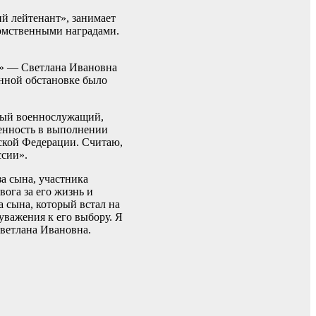
й лейтенант», занимает
домственными наградами.
а» — Светлана Ивановна
нной обстановке было
ный военнослужащий,
енность в выполнении
ской Федерации. Считаю,
ссии».
а сына, участника
ога за его жизнь и
а сына, который встал на
уважения к его выбору. Я
Светлана Ивановна.