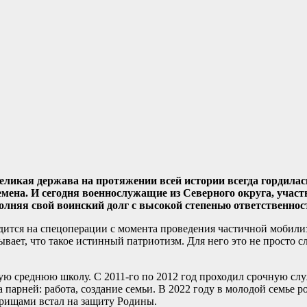
ликая держава на протяжении всей истории всегда гордилас
мена. И сегодня военнослужащие из Северного округа, учас
лняя свой воинский долг с высокой степенью ответственност
тся на спецоперации с момента проведения частичной мобилиз
вает, что такое истинный патриотизм. Для него это не просто сл
ую среднюю школу. С 2011-го по 2012 год проходил срочную служ
парней: работа, создание семьи. В 2022 году в молодой семье ро
арищами встал на защиту Родины.