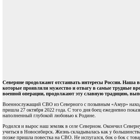
Северяне продолжают отстаивать интересы России. Наша ве
которые проявляли мужество и отвагу в самые трудные вре
военной операции, продолжают эту славную традицию, выпо
Военнослужащий СВО из Северного с позывным «Амур» находи
пришла 27 октября 2022 года. С того дня боец ежедневно показы
наполненный глубокой любовью к Родине.
Родился и вырос наш земляк в селе Северном. Окончил Северн
учиться в Новосибирск. Жизнь складывалась как у большинства 
позже пришла повестка на СВО. Не испугался, бок о бок с тов