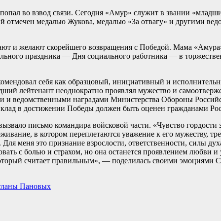
 попал во взвод связи. Сегодня «Амур» служит в звании «младши
ий отмечен медалью Жукова, медалью «За отвагу» и другими ве
вают и желают скорейшего возвращения с Победой. Мама «Амур
ального праздника — Дня социального работника — в торжестве
омендовал себя как образцовый, инициативный и исполнитель
дший лейтенант неоднократно проявлял мужество и самоотверж
ыми и ведомственными наградами Министерства Обороны Россий
 вклад в достижении Победы должен быть оценен гражданами Ро
ызвало письмо командира войсковой части. «Чувство гордости з
ивание, в котором переплетаются уважение к его мужеству, трев
 Для меня это признание взрослости, ответственности, силы дух
овать с болью и страхом, но она останется проявлением любви и 
, который считает правильным», — поделилась своими эмоциями 
етланы Пановых