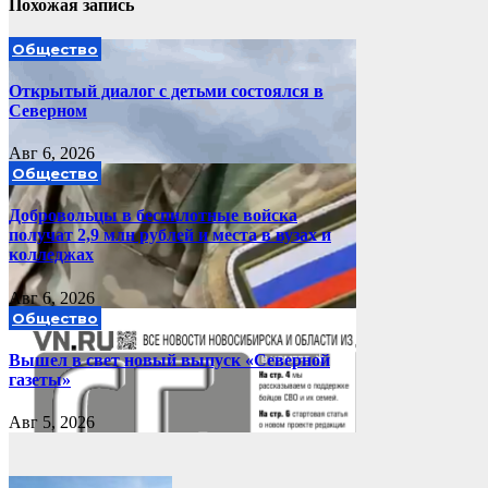
Похожая запись
Общество
Открытый диалог с детьми состоялся в
Северном
Авг 6, 2026
Общество
Добровольцы в беспилотные войска
получат 2,9 млн рублей и места в вузах и
колледжах
Авг 6, 2026
Общество
Вышел в свет новый выпуск «Северной
газеты»
Авг 5, 2026