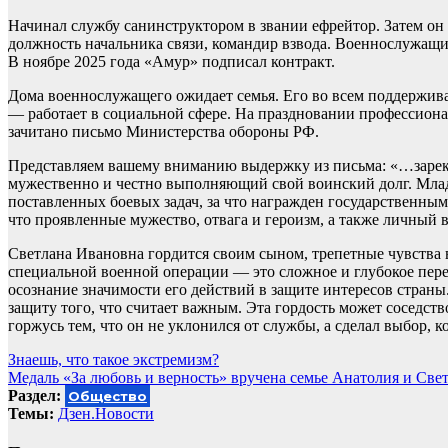
Начинал службу санинструктором в звании ефрейтор. Затем он
должность начальника связи, командир взвода. Военнослужащ
В ноябре 2025 года «Амур» подписал контракт.
Дома военнослужащего ожидает семья. Его во всем поддержи
— работает в социальной сфере. На праздновании профессион
зачитано письмо Министерства обороны РФ.
Представляем вашему вниманию выдержку из письма: «…зарек
мужественно и честно выполняющий свой воинский долг. Мла
поставленных боевых задач, за что награжден государственн
что проявленные мужество, отвага и героизм, а также личный
Светлана Ивановна гордится своим сыном, трепетные чувства в
специальной военной операции — это сложное и глубокое переж
осознание значимости его действий в защите интересов страны.
защиту того, что считает важным. Эта гордость может соседств
горжусь тем, что он не уклонился от службы, а сделал выбор
Навигация
Знаешь, что такое экстремизм?
Медаль «За любовь и верность» вручена семье Анатолия и Св
по
Раздел:
Общество
записям
Темы:
Дзен.Новости