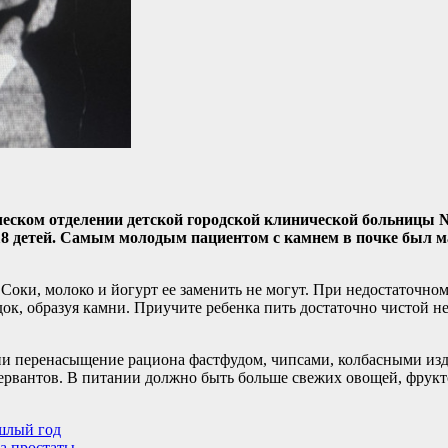
ическом отделении детской городской клинической больницы №
118 детей. Самым молодым пациентом с камнем в почке был м
Соки, молоко и йогурт ее заменить не могут. При недостаточно
ок, образуя камни. Приучите ребенка пить достаточно чистой н
ни перенасыщение рациона фастфудом, чипсами, колбасными изд
ервантов. В питании должно быть больше свежих овощей, фрукт
ошлый год
ка простаты