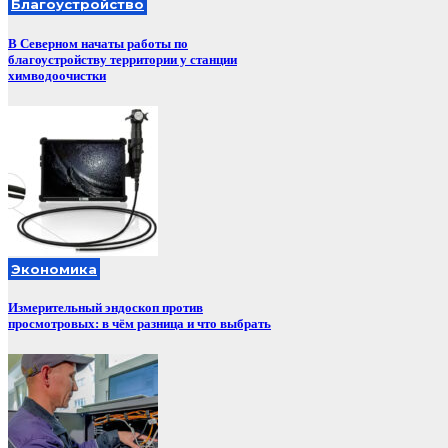
Благоустройство
В Северном начаты работы по
благоустройству территории у станции
химводоочистки
Экономика
Измерительный эндоскоп против
просмотровых: в чём разница и что выбрать