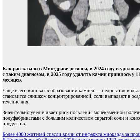
Как рассказали в Минздраве региона, в 2024 году в уролог
с таким диагнозом, в 2025 году удалять камни пришлось у 
месяцев.
Чаще всего виноват в образовании камней — недостаток воды. 
становится слишком концентрированной, соли выпадают в осад
течение дня.
Значительно увеличивает риск появления мочекаменной болез
полуфабрикатами с большим количеством скрытой соли и конс
продуктов.
Навигация
Более 4000 жителей спасли врачи от инфаркта миокарда за пр
В Новосибирской области в 2025 году выявили 1383 случая ра