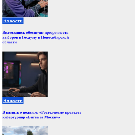
Новости
Видеозапись обеспечит прозрачность
выборов в Госдуму в Новосибирской
области
Новости
В память о подвиге: «Ростелеком» проведет
кибертурнир «Битва за Москву»