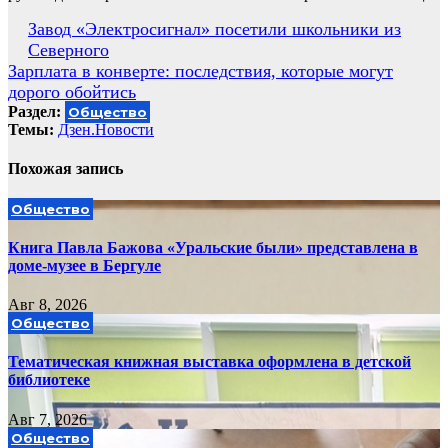
Навигация
Завод «Электросигнал» посетили школьники из
Северного
по
Зарплата в конверте: последствия, которые могут
записям
дорого обойтись
Раздел:
Общество
Темы:
Дзен.Новости
Похожая запись
Общество
Книга Павла Бажова «Уральские были» представлена в
доме-музее в Бергуле
Авг 8, 2026
Общество
Тематическая книжная выставка оформлена в детской
библиотеке
Авг 7, 2026
Общество