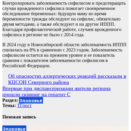
Контролировать
заболеваемость сифилисом и предотвращать
случаи врожденного сифилиса помогает своевременное
обследование беременных: будущую маму во время
беременности трижды обследуют на сифилис, обязательно
двумя методами, а также обследуют и на другие ИППП.
Благодаря профилактической работе, случаев врожденного
сифилиса в регионе не было с 2014 года.
В 2024 году в Новосибирской области заболеваемость ИППП
снизилась на 8% в сравнении с 2023 годом. Заболеваемость
сифилисом остается на прежнем уровне и ее показатель
сравним с показателем заболеваемости сифилисом в
Российской Федерации.
Навигация
Об опасностях аллергических реакций рассказали в
КЦСОН Северного района
по
Впервые при диспансеризации жители региона
записям
прошли скриниг на гепатит С
Раздел:
Здоровье
Темы:
ТГпост
Похожая запись
Здоровье