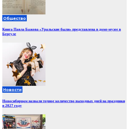
Общество
Книга Павла Бажова «Уральские были» представлена в доме-музее в
Бергуле
Новости
Новосибирцам назвали точное количество выходных дней на праздники
в 2027 году