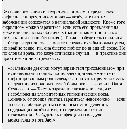
Без полового контакта теоретически могут передаваться
сифилис, гонорея, трихомониаз — возбудители этих
заболеваний содержатся в вагинальной жидкости. Кроме того,
сифилисом можно заразиться, если есть его проявления на
коже или слизистых оболочках (пациент может не знать о
них, т.к. они его не беспокоят). Также возбудитель сифилиса
— бледная трепонема — может передаваться бытовым путем,
но крайне редко, т.к. она быстро гибнет во внешней среде. Но,
по словам врача, это казуистические случаи — в практике они
практически не встречаются.
«Маленькие девочки могут заразиться трихомониазом при
использовании общих постельных принадлежностей с
инфицированным родителем, если на этих предметах есть
выделения из половых путей больного, — говорит Юлия
Федосеева. — То есть заражение возможно в случае
несоблюдения элементарных гигиенических норм.
Конечно, от ободка унитаза заразиться невозможно — если
ты сел на ободок унитаза и на нем нет выделений,
содержащих возбудителя, то передача инфекции
невозможна. Возбудитель инфекции на воздухе
моментально погибает».