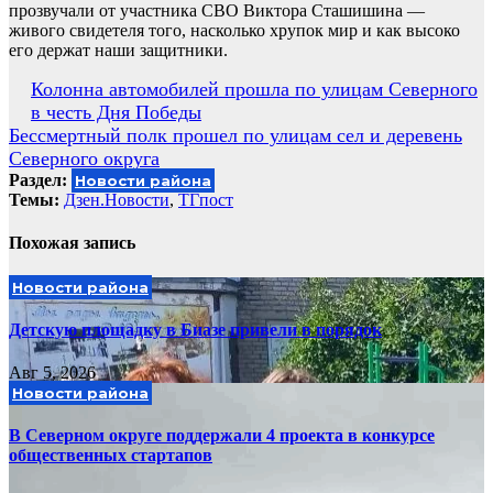
прозвучали от участника СВО Виктора Сташишина —
живого свидетеля того, насколько хрупок мир и как высоко
его держат наши защитники.
Навигация
Колонна автомобилей прошла по улицам Северного
в честь Дня Победы
по
Бессмертный полк прошел по улицам сел и деревень
записям
Северного округа
Раздел:
Новости района
Темы:
Дзен.Новости
,
ТГпост
Похожая запись
Новости района
Детскую площадку в Биазе привели в порядок
Авг 5, 2026
Новости района
В Северном округе поддержали 4 проекта в конкурсе
общественных стартапов