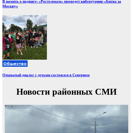
В память о подвиге: «Ростелеком» проведет кибертурнир «Битва за
Москву»
Общество
Открытый диалог с детьми состоялся в Северном