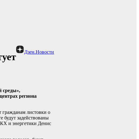
Дзен.Новости
тует
й среды»,
 центрах региона
т гражданам листовки о
те будут задействованы
ЖКХ и энергетики Денис