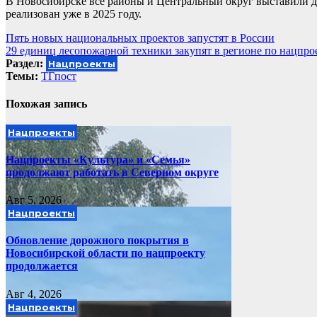
В Новосибирске все районы и Центральный округ выставили дл
реализован уже в 2025 году.
Навигация
Пять новых национальных проектов запустят в России
29 единиц лесопожарной техники закупят в регионе по нацпро
по
Раздел:
Нацпроекты
записям
Темы:
ТГпост
Похожая запись
Нацпроекты
Нацпроекты «Культура» и «Семья»
продолжают работать в Северном округе
Авг 5, 2026
Нацпроекты
Обновление дорожного покрытия в
Новосибирской области по нацпроекту
продолжается
Авг 4, 2026
Нацпроекты