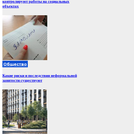
контролируют работы на социальных
объектах
Общество
Какие риски и последствия неформальной
занятости существуют