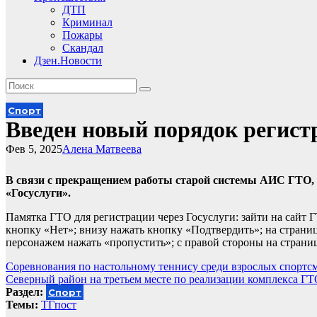
ДТП
Криминал
Пожары
Скандал
Дзен.Новости
Спорт
Введен новый порядок регист
Фев 5, 2025
Алена Матвеева
В связи с прекращением работы старой системы АИС ГТО, 
«Госуслуги».
Памятка ГТО для регистрации через Госуслуги: зайти на сайт 
кнопку «Нет»; внизу нажать кнопку «Подтвердить»; на страни
персонажем нажать «пропустить»; с правой стороны на страни
Навигация
Соревнования по настольному теннису среди взрослых спортс
Северный район на третьем месте по реализации комплекса ГТ
по
Раздел:
Спорт
записям
Темы:
ТГпост