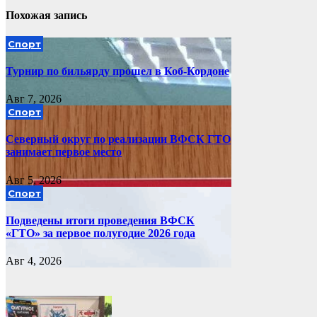
Похожая запись
Спорт
Турнир по бильярду прошел в Коб-Кордоне
Авг 7, 2026
Спорт
Северный округ по реализации ВФСК ГТО
занимает первое место
Авг 5, 2026
Спорт
Подведены итоги проведения ВФСК
«ГТО» за первое полугодие 2026 года
Авг 4, 2026