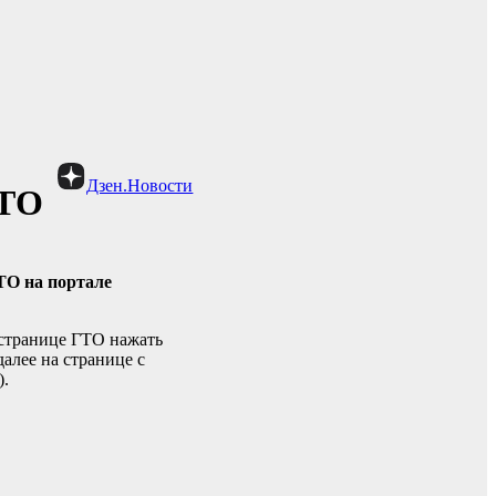
Дзен.Новости
ГТО
ТО на портале
 странице ГТО нажать
алее на странице с
).