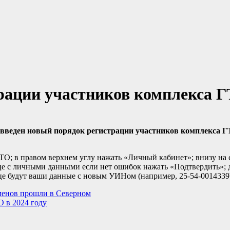
рации участников комплекса 
введен новый порядок регистрации участников комплекса Г
ГТО; в правом верхнем углу нажать «Личный кабинет»; внизу на
це с личными данными если нет ошибок нажать «Подтвердить»; д
це будут ваши данные с новым УИНом (например, 25-54-0014339
менов прошли в Северном
О в 2024 году