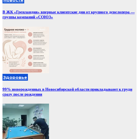
Новости
В ЖК «Гренландия» впервые клиентские дни от крупного девелопера —
группы компаний «СОЮЗ»
Здоровье
99% новорожденных в Новосибирской области прикладывают к груди
сразу после рождения