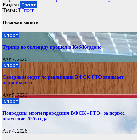
записям
Раздел:
Спорт
Темы:
ТГпост
Похожая запись
Спорт
Турнир по бильярду прошел в Коб-Кордоне
Авг 7, 2026
Спорт
Северный округ по реализации ВФСК ГТО занимает
первое место
Авг 5, 2026
Спорт
Подведены итоги проведения ВФСК «ГТО» за первое
полугодие 2026 года
Авг 4, 2026