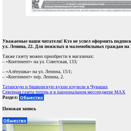
Уважаемые наши читатели! Кто не успел оформить подписку
ул. Ленина, 22. Для пожилых и маломобильных граждан на 1
Также газету можно приобрести в магазинах:
– «Континент» на ул. Советская, 133;
– «Алёнушка» на ул. Ленина, 15/1;
– «Континент» пер. Ленина, 2.
Навигация
Татарскую и башкирскую кухни изучили в Чувашах
Северная газета теперь и в национальном мессенджере МАХ
по
Раздел:
Общество
записям
Похожая запись
Общество