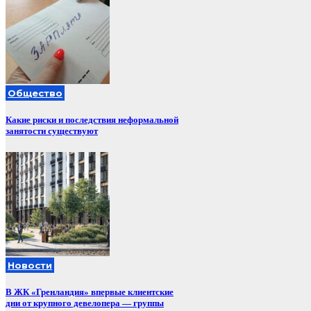
Общество
Какие риски и последствия неформальной
занятости существуют
Новости
В ЖК «Гренландия» впервые клиентские
дни от крупного девелопера — группы