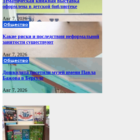
Тематическая книжная выставка
оформлена в детской библиотеке
Авг 7, 2026
Общество
Какие риски и последствия неформальной
занятости существуют
Авг 7, 2026
Общество
Дошколята посетили музей имени Павла
Бажова в Бергуле
Авг 7, 2026