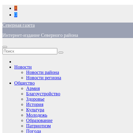
Перейти
к
содержимому
Северная газета
Интернет-издание Северного района
Новости
Новости района
Новости региона
Общество
Армия
Благоустройство
Здоровье
История
Культура
Молодежь
Образование
Патриотизм
Погода