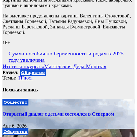
гуашью и акриловыми красками.
На выставке представлены картины Валентины Столетовой,
Светланы Гордеевой, Татьяны Радунаевой, Яны Пучковой,
Русланы Барстаковой, Зинаиды Бурмистровой, Елизаветы
Гордеевой.
16+
Навигация
Сумма пособия по беременности и родам в 2025
году увеличена
по
Итоги конкурса «Мастерская Деда Мороза»
записям
Раздел:
Общество
Темы:
ТГпост
Похожая запись
Общество
Открытый диалог с детьми состоялся в Северном
Авг 6, 2026
Общество