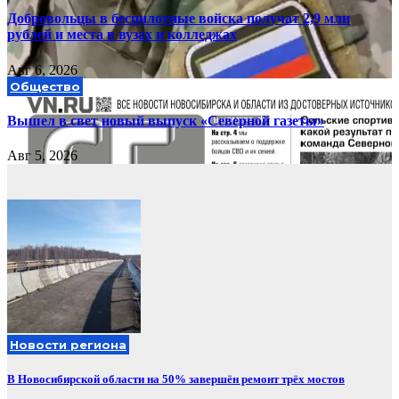
Добровольцы в беспилотные войска получат 2,9 млн
рублей и места в вузах и колледжах
Авг 6, 2026
Общество
Вышел в свет новый выпуск «Северной газеты»
Авг 5, 2026
Новости региона
В Новосибирской области на 50% завершён ремонт трёх мостов