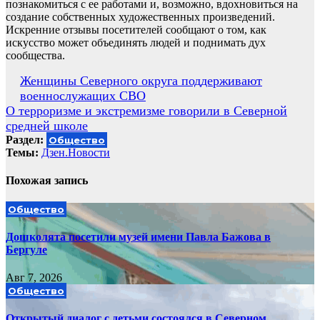
познакомиться с ее работами и, возможно, вдохновиться на
создание собственных художественных произведений.
Искренние отзывы посетителей сообщают о том, как
искусство может объединять людей и поднимать дух
сообщества.
Навигация
Женщины Северного округа поддерживают
военнослужащих СВО
по
О терроризме и экстремизме говорили в Северной
записям
средней школе
Раздел:
Общество
Темы:
Дзен.Новости
Похожая запись
Общество
Дошколята посетили музей имени Павла Бажова в
Бергуле
Авг 7, 2026
Общество
Открытый диалог с детьми состоялся в Северном