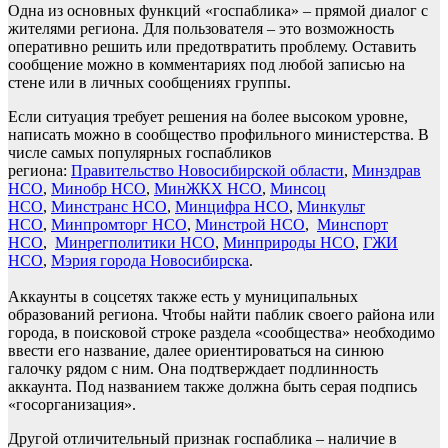
Одна из основных функций «госпаблика» – прямой диалог с
жителями региона. Для пользователя – это возможность
оперативно решить или предотвратить проблему. Оставить
сообщение можно в комментариях под любой записью на
стене или в личных сообщениях группы.
Если ситуация требует решения на более высоком уровне,
написать можно в сообщество профильного министерства. В
числе самых популярных госпабликов
региона:
Правительство Новосибирской области
,
Минздрав
НСО
,
Минобр НСО
,
МинЖКХ НСО
,
Минсоц
НСО
,
Минстранс НСО
,
Минцифра НСО
,
Минкульт
НСО
,
Минпромторг НСО
,
Минстрой НСО
,
Минспорт
НСО
,
Минрегполитики НСО
,
Минприроды НСО
,
ГЖИ
НСО
,
Мэрия города Новосибирска
.
Аккаунты в соцсетях также есть у муниципальных
образований региона. Чтобы найти паблик своего района или
города, в поисковой строке раздела «сообщества» необходимо
ввести его название, далее ориентироваться на синюю
галочку рядом с ним. Она подтверждает подлинность
аккаунта. Под названием также должна быть серая подпись
«госорганизация».
Другой отличительный признак госпаблика – наличие в