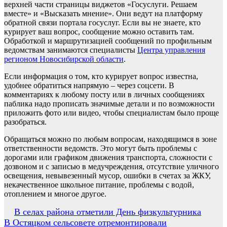
верхней части страницы виджетов «Госуслуги. Решаем
вместе» и «Высказать мнение». Они ведут на платформу
обратной связи портала госуслуг. Если вы не знаете, кто
курирует ваш вопрос, сообщение можно оставить там.
Обработкой и маршрутизацией сообщений по профильным
ведомствам занимаются специалисты
Центра управления
регионом Новосибирской области
.
Если информация о том, кто курирует вопрос известна,
удобнее обратиться напрямую – через соцсети. В
комментариях к любому посту или в личных сообщениях
паблика надо прописать значимые детали и по возможности
приложить фото или видео, чтобы специалистам было проще
разобраться.
Обращаться можно по любым вопросам, находящимся в зоне
ответственности ведомств. Это могут быть проблемы с
дорогами или графиком движения транспорта, сложности с
дозвоном и с записью в медучреждения, отсутствие уличного
освещения, невывезенный мусор, ошибки в счетах за ЖКУ,
некачественное школьное питание, проблемы с водой,
отоплением и многое другое.
Навигация
В селах района отметили День физкультурника
В Остяцком сельсовете отремонтировали
по