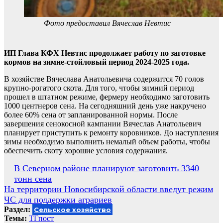
Фото предоставил Вячеслав Невтис
ИП Глава КФХ Невтис продолжает работу по заготовке
кормов на зимне-стойловый период 2024-2025 года.
В хозяйстве Вячеслава Анатольевича содержится 70 голов
крупно-рогатого скота. Для того, чтобы зимний период
прошел в штатном режиме, фермеру необходимо заготовить
1000 центнеров сена. На сегодняшний день уже накручено
более 60% сена от запланированной нормы. После
завершения сенокосной кампании Вячеслав Анатольевич
планирует приступить к ремонту коровников. До наступления
зимы необходимо выполнить немалый объем работы, чтобы
обеспечить скоту хорошие условия содержания.
Навигация
В Северном районе планируют заготовить 3340
тонн сена
по
На территории Новосибирской области введут режим
записям
ЧС для поддержки аграриев
Раздел:
Сельское хозяйство
Темы:
ТГпост