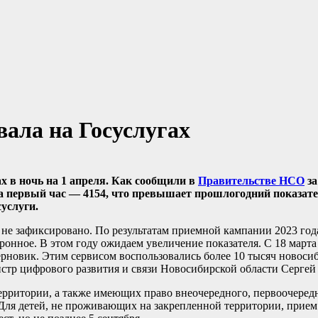
вала на Госуслугах
ах в ночь на 1 апреля. Как сообщили в
Правительстве НСО
за
а первый час — 4154, что превышает прошлогодний показател
суслуги.
не зафиксировано. По результатам приемной кампании 2023 год
ронное. В этом году ожидаем увеличение показателя. С 18 марта
черновик. Этим сервисом воспользовались более 10 тысяч новоси
истр цифрового развития и связи Новосибирской области Сергей
ерритории, а также имеющих право внеочередного, первоочеред
Для детей, не проживающих на закрепленной территории, прием