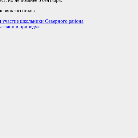
ст, но не позднее 5 сентября.
первоклассников.
и участие школьники Северного района
Загляни в природу»