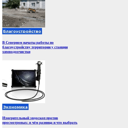
Благоустройство
В Северном начаты работы по
благоустройству территории у станции
химводоочистки
Экономика
Измерительный эндоскоп против
просмотровых: в чём разница и что выбрать