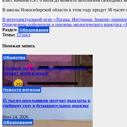
класс начинается с 6 июля до момента заполнения свободных ме
В школы Новосибирской области в этом году придут 38 тысяч 
Навигация
В интеллектуальной игре «Логика. Интуиция. Знания» принял
Определены победители и призеры экологического конкурса «
по
Раздел:
Образование
записям
Темы:
ТГпост
Похожая запись
Общество
Учебный год не за горами: как родители
готовят детей к школе
Авг 5, 2026
Новости региона
35 тысяч школьников получат выплаты к
учебному году в беззаявительном порядке
Июл 24, 2026
Образование